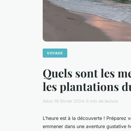
VOYAGE
Quels sont les me
les plantations d
Alice
•
18 février 2024
•
5 min de lecture
L’heure est à la découverte ! Préparez v
emmener dans une
aventure gustative
ho