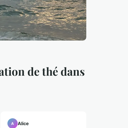
tation de thé dans
Alice
A