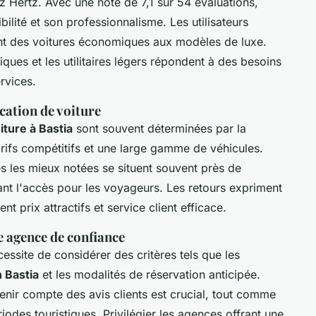
z Hertz. Avec une note de 7,1 sur 54 évaluations,
ilité et son professionnalisme. Les utilisateurs
lant des voitures économiques aux modèles de luxe.
riques et les utilitaires légers répondent à des besoins
ervices.
cation de voiture
iture à Bastia
sont souvent déterminées par la
rifs compétitifs et une large gamme de véhicules.
 les mieux notées se situent souvent près de
itant l'accès pour les voyageurs. Les retours expriment
t prix attractifs et service client efficace.
 agence de confiance
cessite de considérer des critères tels que les
 Bastia
et les modalités de réservation anticipée.
enir compte des avis clients est crucial, tout comme
riodes touristiques. Privilégier les agences offrant une