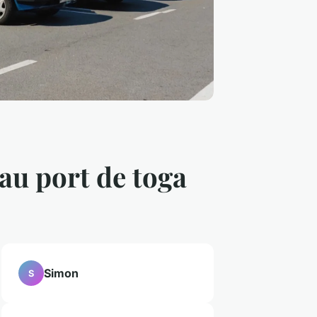
 au port de toga
Simon
S